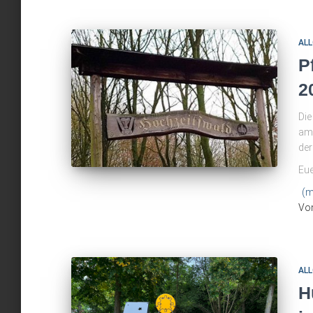
ALL
P
2
Die
am 
der
Eue
(m
Vo
ALL
H