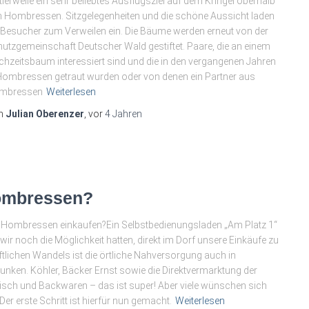
tlerweile ein sehr beliebtes Ausflugsziel auf dem Kringel oberhalb
 Hombressen. Sitzgelegenheiten und die schöne Aussicht laden
 Besucher zum Verweilen ein. Die Bäume werden erneut von der
utzgemeinschaft Deutscher Wald gestiftet. Paare, die an einem
hzeitsbaum interessiert sind und die in den vergangenen Jahren
Hombressen getraut wurden oder von denen ein Partner aus
mbressen
Weiterlesen
n
Julian Oberenzer
, vor
4 Jahren
Hombressen?
 in Hombressen einkaufen?Ein Selbstbedienungsladen „Am Platz 1“
r noch die Möglichkeit hatten, direkt im Dorf unsere Einkäufe zu
tlichen Wandels ist die örtliche Nahversorgung auch in
nken. Köhler, Bäcker Ernst sowie die Direktvermarktung der
isch und Backwaren – das ist super! Aber viele wünschen sich
Der erste Schritt ist hierfür nun gemacht.
Weiterlesen