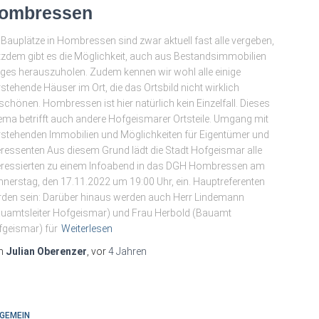
ombressen
 Bauplätze in Hombressen sind zwar aktuell fast alle vergeben,
tzdem gibt es die Möglichkeit, auch aus Bestandsimmobilien
iges herauszuholen. Zudem kennen wir wohl alle einige
rstehende Häuser im Ort, die das Ortsbild nicht wirklich
schönen. Hombressen ist hier natürlich kein Einzelfall. Dieses
ma betrifft auch andere Hofgeismarer Ortsteile. Umgang mit
rstehenden Immobilien und Möglichkeiten für Eigentümer und
eressenten Aus diesem Grund lädt die Stadt Hofgeismar alle
eressierten zu einem Infoabend in das DGH Hombressen am
nerstag, den 17.11.2022 um 19:00 Uhr, ein. Hauptreferenten
den sein: Darüber hinaus werden auch Herr Lindemann
uamtsleiter Hofgeismar) und Frau Herbold (Bauamt
geismar) für
Weiterlesen
n
Julian Oberenzer
, vor
4 Jahren
GEMEIN