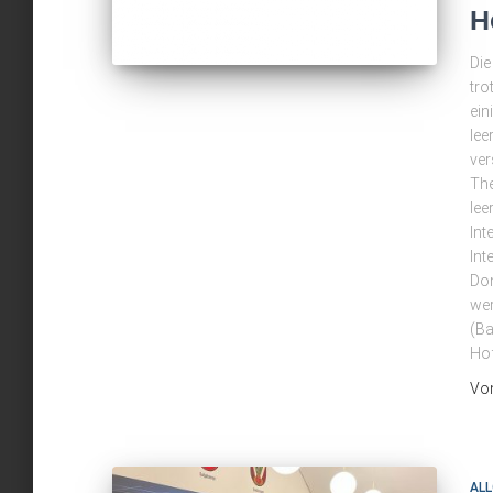
H
Die
tro
ein
lee
ver
The
lee
Int
Int
Don
wer
(Ba
Hof
Vo
ALL