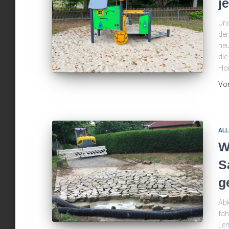
je
Uns
dem
neu
die
Hom
Vo
ALL
W
S
g
Ab
fah
Lem