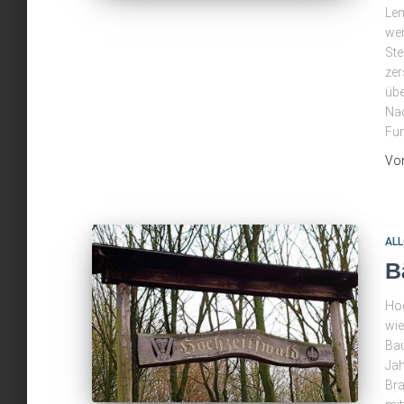
Lem
wer
Ste
zer
übe
Nac
Fur
Vo
ALL
B
Ho
wie
Bau
Jah
Bra