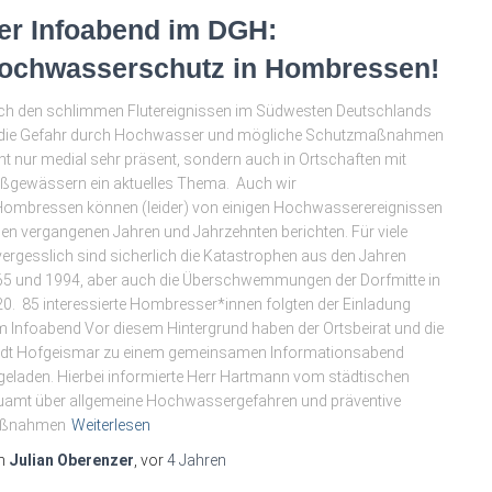
er Infoabend im DGH:
ochwasserschutz in Hombressen!
h den schlimmen Flutereignissen im Südwesten Deutschlands
t die Gefahr durch Hochwasser und mögliche Schutzmaßnahmen
ht nur medial sehr präsent, sondern auch in Ortschaften mit
eßgewässern ein aktuelles Thema. Auch wir
Hombressen können (leider) von einigen Hochwasserereignissen
den vergangenen Jahren und Jahrzehnten berichten. Für viele
ergesslich sind sicherlich die Katastrophen aus den Jahren
5 und 1994, aber auch die Überschwemmungen der Dorfmitte in
0. 85 interessierte Hombresser*innen folgten der Einladung
 Infoabend Vor diesem Hintergrund haben der Ortsbeirat und die
adt Hofgeismar zu einem gemeinsamen Informationsabend
geladen. Hierbei informierte Herr Hartmann vom städtischen
amt über allgemeine Hochwassergefahren und präventive
ßnahmen
Weiterlesen
n
Julian Oberenzer
, vor
4 Jahren