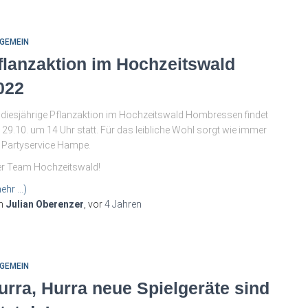
GEMEIN
flanzaktion im Hochzeitswald
022
 diesjährige Pflanzaktion im Hochzeitswald Hombressen findet
29.10. um 14 Uhr statt. Für das leibliche Wohl sorgt wie immer
 Partyservice Hampe.
r Team Hochzeitswald!
ehr …)
n
Julian Oberenzer
, vor
4 Jahren
GEMEIN
urra, Hurra neue Spielgeräte sind