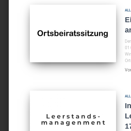
ALL
E
a
Der
01.
Wir
Ort
Vo
ALL
I
L
1