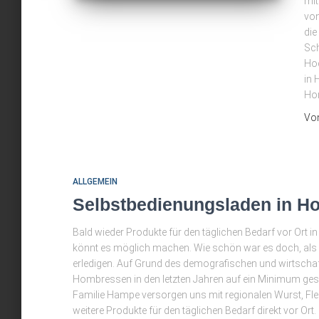
mit
von
die
Sch
Hoc
in 
Ho
Vo
ALLGEMEIN
Selbstbedienungsladen in 
Bald wieder Produkte für den täglichen Bedarf vor Ort
könnt es möglich machen. Wie schön war es doch, als wi
erledigen. Auf Grund des demografischen und wirtschaf
Hombressen in den letzten Jahren auf ein Minimum gesu
Familie Hampe versorgen uns mit regionalen Wurst, Fle
weitere Produkte für den täglichen Bedarf direkt vor Ort. 