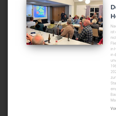
D
H
Nac
is
nic
Fli
in 
in 
unv
196
202
zum
St
ein
Bau
Ma
Vo