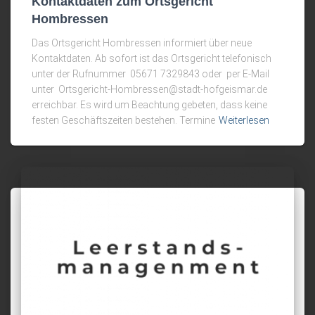
Kontaktdaten zum Ortsgericht
Hombressen
Das Ortsgericht Hombressen informiert über neue
Kontaktdaten. Ab sofort ist das Ortsgericht telefonisch
unter der Rufnummer 05671 7329843 oder per E-Mail
unter Ortsgericht-Hombressen@stadt-hofgeismar.de
erreichbar. Es wird um Beachtung gebeten, dass keine
festen Geschäftszeiten bestehen. Termine
Weiterlesen