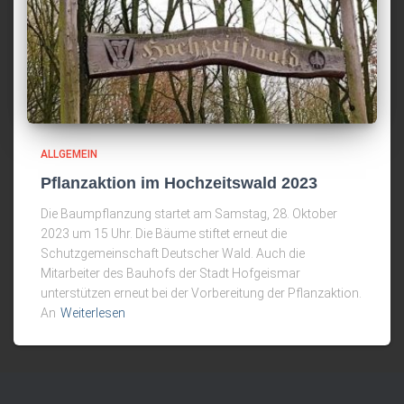
ALLGEMEIN
Pflanzaktion im Hochzeitswald 2023
Die Baumpflanzung startet am Samstag, 28. Oktober
2023 um 15 Uhr. Die Bäume stiftet erneut die
Schutzgemeinschaft Deutscher Wald. Auch die
Mitarbeiter des Bauhofs der Stadt Hofgeismar
unterstützen erneut bei der Vorbereitung der Pflanzaktion.
An
Weiterlesen