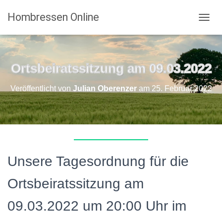
Hombressen Online
N
A
V
I
G
Ortsbeiratssitzung am 09.03.2022
A
T
Veröffentlicht von
Julian Oberenzer
am
25. Februar 2022
I
O
N
U
M
S
C
H
Unsere Tagesordnung für die
A
L
Ortsbeiratssitzung am
T
E
09.03.2022 um 20:00 Uhr im
N