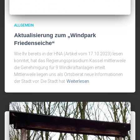
ALLGEMEIN
Aktualisierung zum „Windpark
Friedenseiche“
Wie Ihr bereits in der HNA (Artikel vom 17.10.2023) lesen
konntet, hat das Regierungspräsidium Kassel mittlerweile
die Genehmigung für 9 Windkraftanlagen erteilt.
Mittlerweile liegen uns als Ortsbeirat neue Informationen
der Stadt vor. Die Stadt hat
Weiterlesen