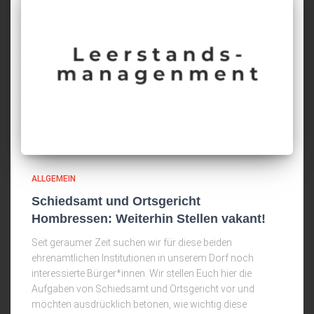
ALLGEMEIN
Schiedsamt und Ortsgericht
Hombressen: Weiterhin Stellen vakant!
Seit geraumer Zeit suchen wir für diese beiden
ehrenamtlichen Institutionen in unserem Dorf noch
interessierte Bürger*innen. Wir stellen Euch hier die
Aufgaben von Schiedsamt und Ortsgericht vor und
möchten ausdrücklich betonen, wie wichtig diese