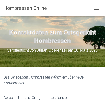
Hombressen Online
N
A
V
I
G
Kontaktdaten zum Ortsgericht
A
T
Hombressen
I
O
Veröffentlicht von
Julian Oberenzer
am
10. März 2025
N
U
M
S
C
H
Das Ortsgericht Hombressen informiert über neue
A
Kontaktdaten.
L
T
E
N
Ab sofort ist das Ortsgericht telefonisch