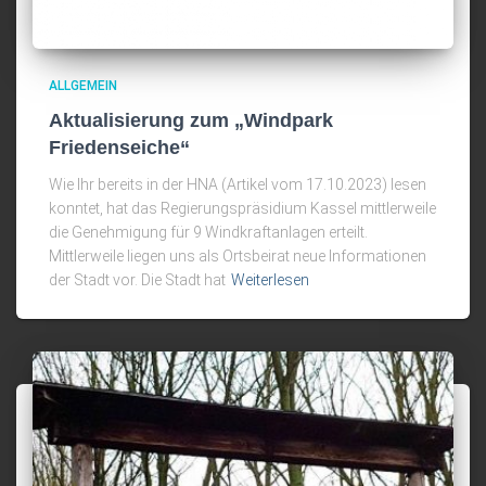
ALLGEMEIN
Aktualisierung zum „Windpark
Friedenseiche“
Wie Ihr bereits in der HNA (Artikel vom 17.10.2023) lesen
konntet, hat das Regierungspräsidium Kassel mittlerweile
die Genehmigung für 9 Windkraftanlagen erteilt.
Mittlerweile liegen uns als Ortsbeirat neue Informationen
der Stadt vor. Die Stadt hat
Weiterlesen