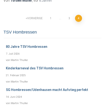
Von
Torben Müller
, vor
8 Jahren
Seitennummerierung
VORHERIGE
1
…
3
4
der
TSV Hombressen
Beiträge
80 Jahre TSV Hombressen
7. Juli 2026
von Martin Thulke
Kinderkarneval des TSV Hombressen
21. Februar 2025
von Martin Thulke
SG Hombressen/Udenhausen macht Aufstieg perfekt
14. Juni 2024
von Martin Thulke