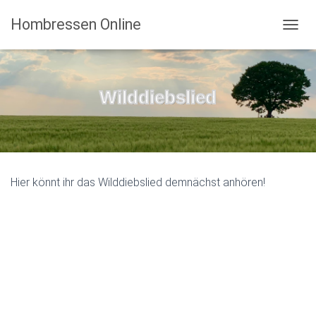
Hombressen Online
N
A
V
I
G
Wilddiebslied
A
T
I
O
N
U
Hier könnt ihr das Wilddiebslied demnächst anhören!
M
S
C
H
A
L
T
E
N