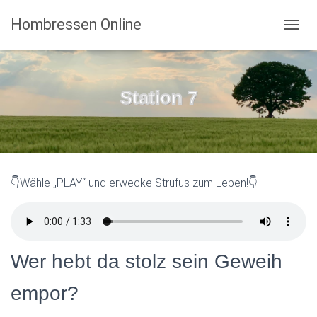
Hombressen Online
N
A
V
I
G
Station 7
A
T
I
O
N
U
👇Wähle „PLAY“ und erwecke Strufus zum Leben!👇
M
S
C
H
A
L
Wer hebt da stolz sein Geweih
T
E
empor?
N