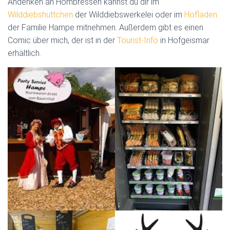
Andenken an Hombressen kannst du dir im
Wilddiebshüttchen
der Wilddiebswerkelei oder im
Hofladen
der Familie Hampe mitnehmen. Außerdem gibt es einen
Comic über mich, der ist in der
Tourist-Info
in Hofgeismar
erhältlich.