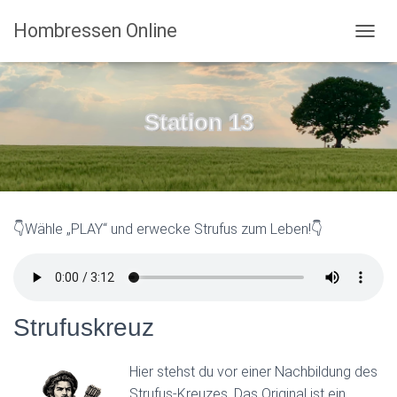
Hombressen Online
N
A
V
I
G
Station 13
A
T
I
O
N
U
👇Wähle „PLAY“ und erwecke Strufus zum Leben!👇
M
S
C
H
A
L
Strufuskreuz
T
E
N
Hier stehst du vor einer Nachbildung des
Strufus-Kreuzes. Das Original ist ein