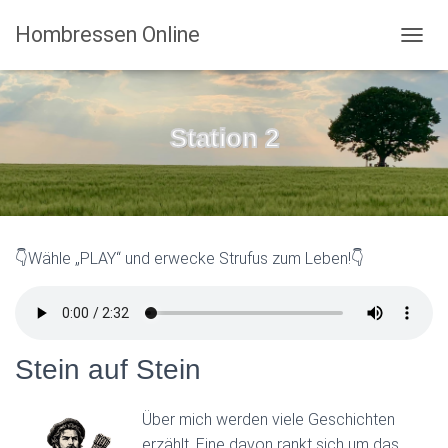
Hombressen Online
N
A
V
I
G
Station 2
A
T
I
O
N
U
👇Wähle „PLAY“ und erwecke Strufus zum Leben!👇
M
S
C
H
A
L
Stein auf Stein
T
E
N
Über mich werden viele Geschichten
erzählt. Eine davon rankt sich um das