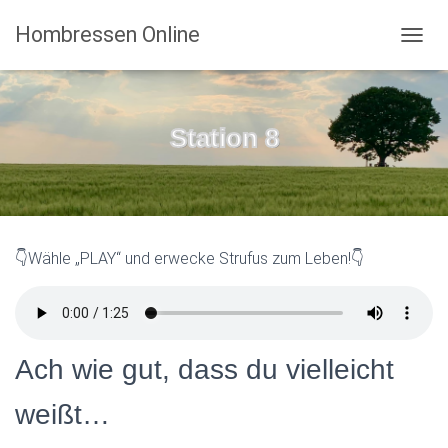
Hombressen Online
N
A
V
I
G
Station 8
A
T
I
O
N
U
👇Wähle „PLAY“ und erwecke Strufus zum Leben!👇
M
S
C
H
A
L
Ach wie gut, dass du vielleicht
T
E
weißt…
N